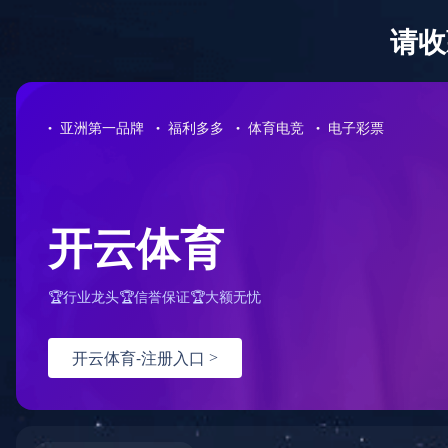
首页
产品展示
NEWS
我们将为您带来公司近况和行业知识