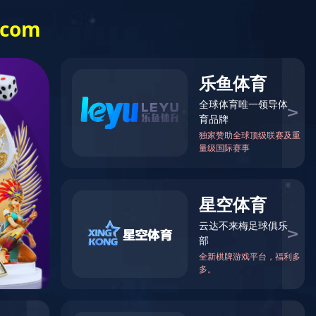
0539-8892779
新闻中心
问鼎官方网站-