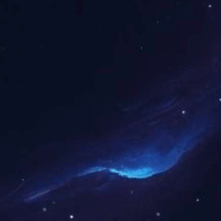
2025/3/28
BT-5A便携式可燃气体检测仪0-10000ppm操作
BT-5A便携式可燃气体检测仪0-10000ppm操作视频