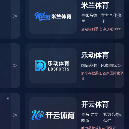
日期：2025