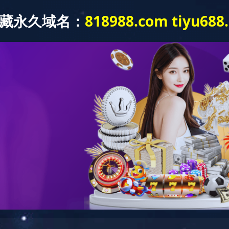
核心优势
资质证书
关于我们
宣传资料