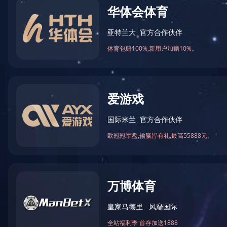
泵吸式全量程可燃气体检测仪常用功能
点击：
295