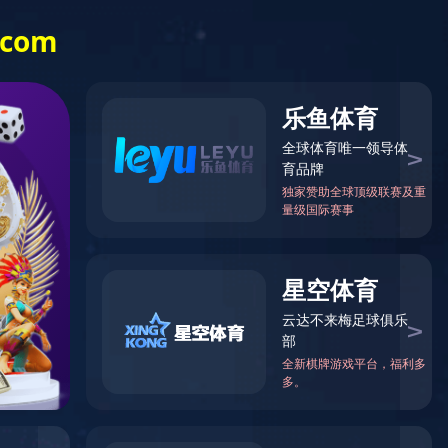
0539-8892779
新闻中心
问鼎官方网站-