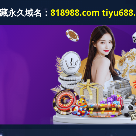
核心优势
资质证书
关于我们
宣传资料