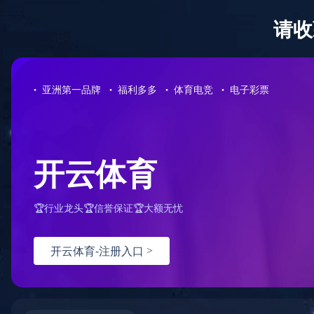
首页
产品展示
NEWS
我们将为您带来公司近况和行业知识