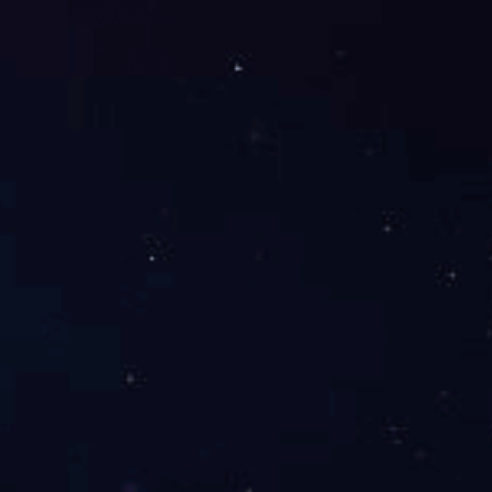
箱
uhong@anfucloud.com
址
沂经济技术开发区高效集约示范园区官庄路3号