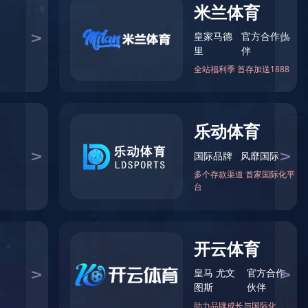
日期：2025