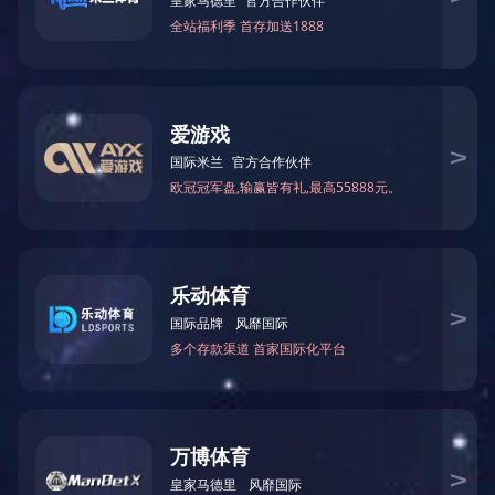
无人机载激光甲烷遥测仪
无人机载激光甲烷遥测仪