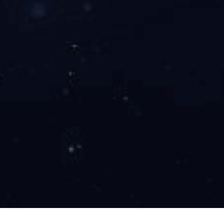
GT-6888B2（C6H6）
GT-6888B2（C6H6）
More